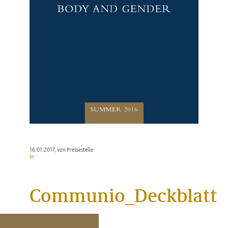
16.01.2017
, von Pressestelle
In
Communio_Deckblatt