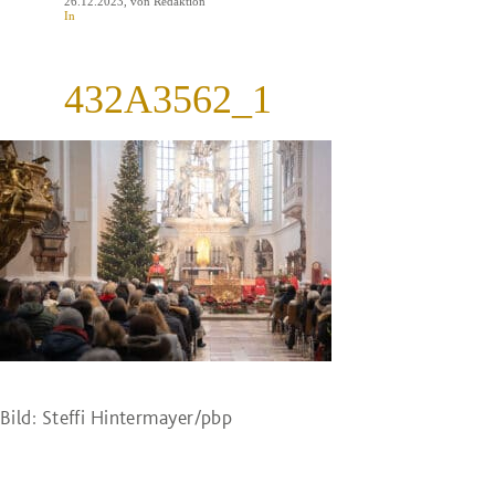
26.12.2023
, von Redaktion
In
432A3562_1
Bild: Steffi Hintermayer/pbp