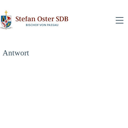
N
Antwort