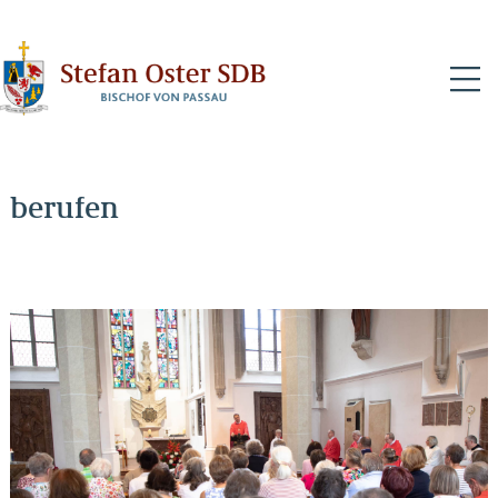
N
berufen