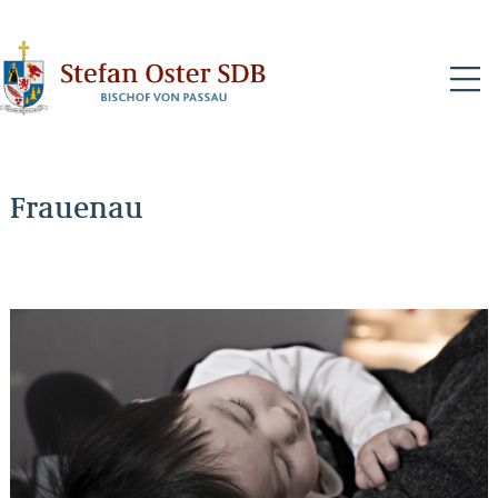
N
Frauenau