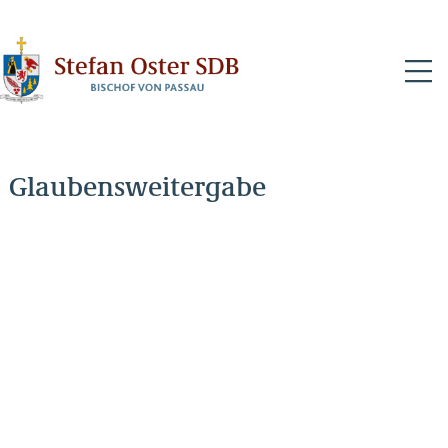
N
Glaubensweitergabe