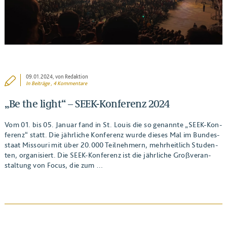
09.01.2024
, von Redaktion
In
Beiträge
, 4 Kommentare
„Be the light“ – SEEK-Konferenz 2024
Vom 01. bis 05. Janu­ar fand in St. Lou­is die so genann­te ​„SEEK-Kon­
fe­renz“ statt. Die jähr­li­che Kon­fe­renz wur­de die­ses Mal im Bun­des­
staat Mis­sou­ri mit über 20.000 Teil­neh­mern, mehr­heit­lich Stu­den­
ten, orga­ni­siert. Die SEEK-Kon­fe­renz ist die jähr­li­che Groß­ver­an­
stal­tung von Focus, die zum …