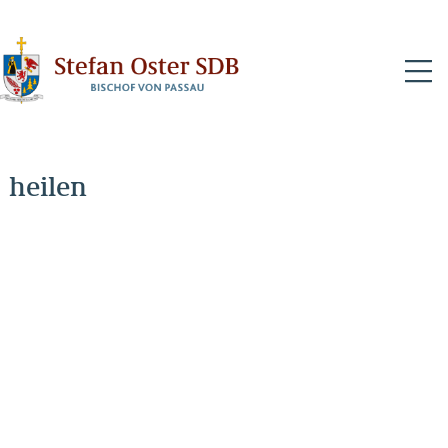
N
heilen