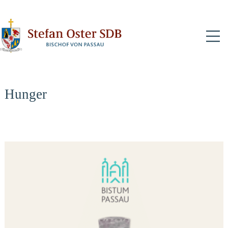
N
Hunger