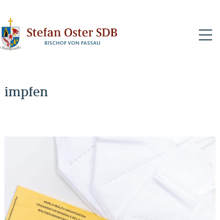
N
impfen