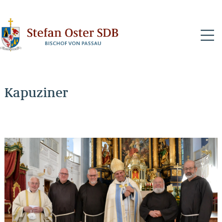
N
Kapuziner