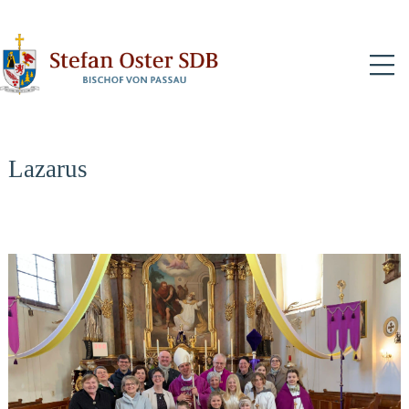
N
Lazarus