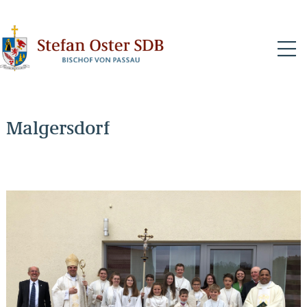
N
Malgersdorf