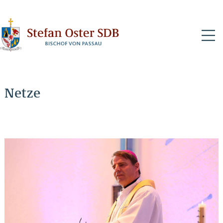
N
Netze