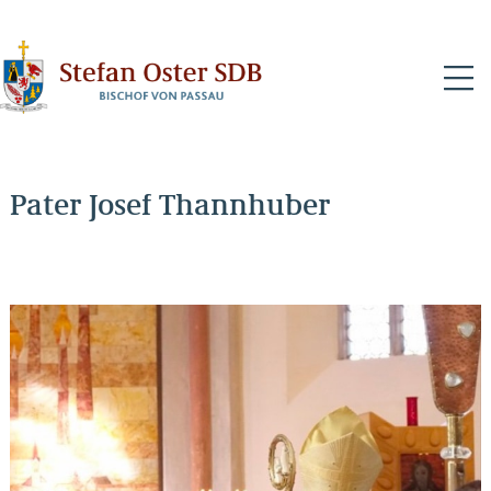
N
Pater Josef Thannhuber