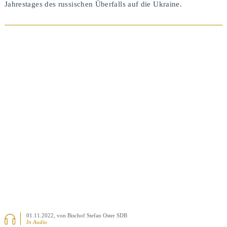
Jahrestages des russischen Überfalls auf die Ukraine.
BEITRAG ANSEHEN
01.11.2022
, von Bischof Stefan Oster SDB
In Audio