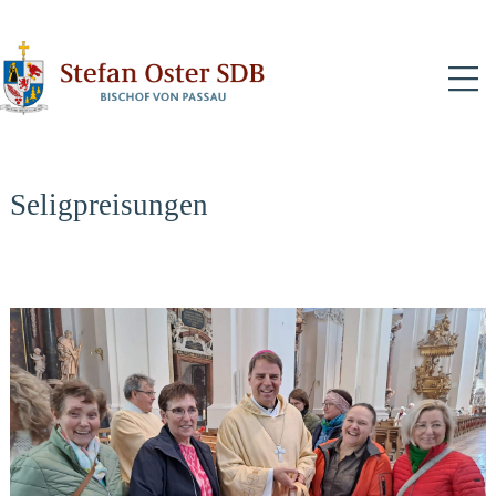
N
Seligpreisungen