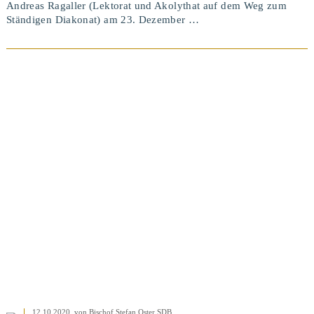
Andreas Ragaller (Lektorat und Akolythat auf dem Weg zum
Ständigen Diakonat) am 23. Dezember …
BEITRAG ANSEHEN
12.10.2020
, von Bischof Stefan Oster SDB