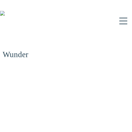
N
Wunder