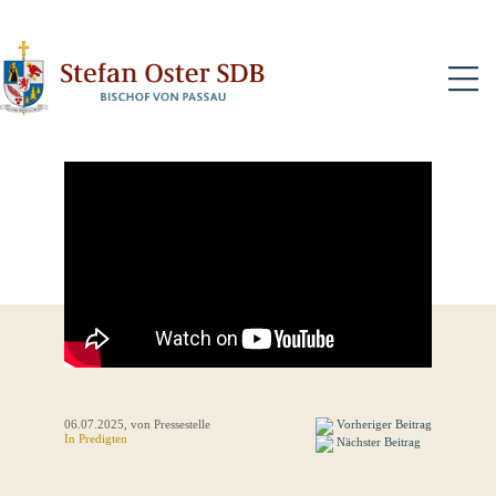
N
06.07.2025
, von Pressestelle
Vorheriger Beitrag
In
Predigten
Nächster Beitrag