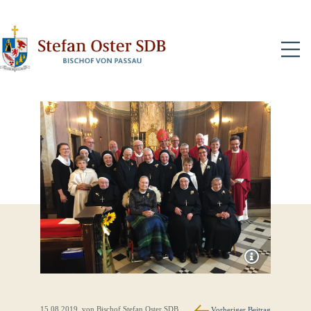
N
15.08.2019
, von Bischof Stefan Oster SDB
Vorheriger Beitrag