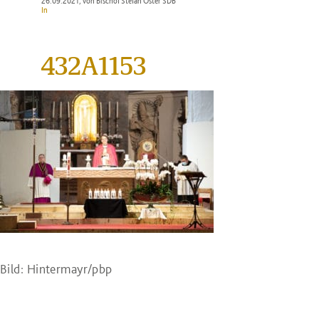
26.09.2021
, von Bischof Stefan Oster SDB
In
432A1153
Bild: Hintermayr/pbp