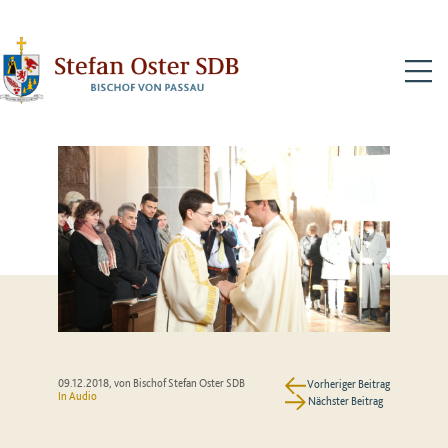
N
09.12.2018
, von Bischof Stefan Oster SDB
Vorheriger Beitrag
In Audio
Nächster Beitrag