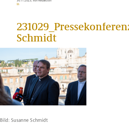
30.11.2023
, von Redaktion
In
231029_Pressekonfere
Schmidt
Bild: Susanne Schmidt