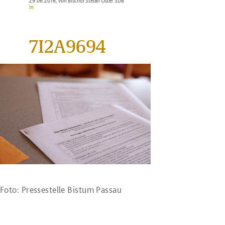
29.06.2016
, von Bischof Stefan Oster SDB
In
7I2A9694
Foto: Pressestelle Bistum Passau