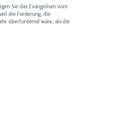
ndigen Sie das Evangelium vom
eil die Forderung, die
ehr überfordernd wäre, als die
schon im weit geringeren Maß
eder auch heute, dass Menschen
eute noch.
r, Sie sollen das Evangelium
Sie vorgehen und was würden
ollen die Menschen den
g tun sollten? Was Sie sagen