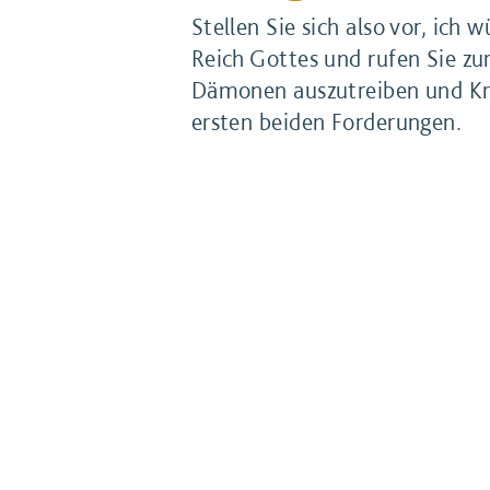
Stellen Sie sich also vor, ich
Reich Gottes und rufen Sie zu
Dämonen auszutreiben und Kran
ersten beiden Forderungen.
Wir wissen zwar, dass auch so
als sie für Jesus selbst beri
durch Segen und Fürbitte spont
Menschen zur Umke
Aber bleiben wir dennoch einma
vom Reich Gottes verkünden 
Sie sagen?! Was ist überhaup
umkehren? Und wohin? Wüssten 