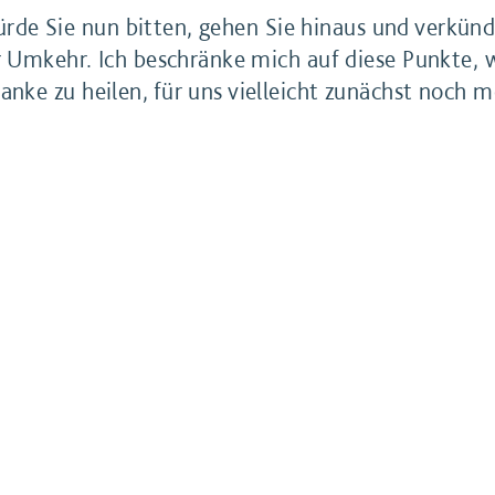
 würde Sie nun bitten, gehen Sie hinaus und verkü
r Umkehr. Ich beschränke mich auf diese Punkte, w
ke zu heilen, für uns vielleicht zunächst noch m
lche Dinge bei den Jüngern geschehen sind, aber 
chtet sind. Trotzdem erleben wir dennoch immer wi
an geheilt werden. Also, alles das gibt es auch h
hr rufen?
l mal bei den ersten Punkten: Stellen Sie sich vo
und die Menschen zur Umkehr rufen. Wie würden 
t das Reich Gottes und was ist Umkehr? Von was s
Sie für sich selbst, was Sie mit so einem Auftra