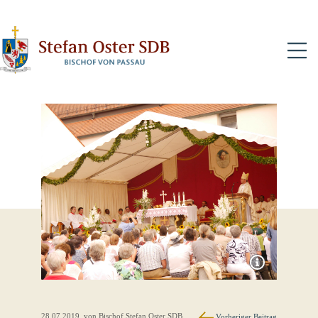
N
28.07.2019
, von Bischof Stefan Oster SDB
Vorheriger Beitrag