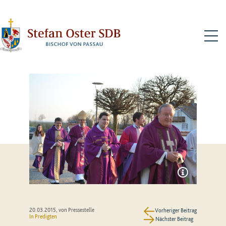
N
20.03.2015
, von Pressestelle
Vorheriger Beitrag
In
Predigten
Nächster Beitrag