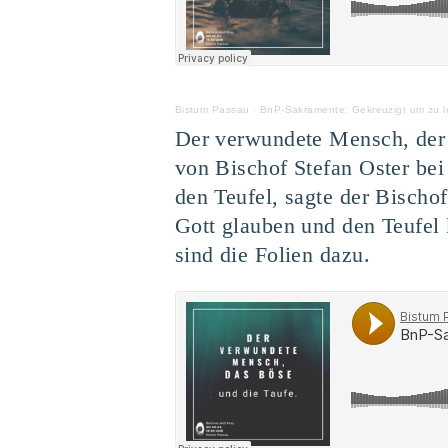
Bistum Passau
·
BnP-Sakramente: Gekreuzigt um zu le
Der verwundete Mensch, der B
von Bischof Stefan Oster bei
den Teufel, sagte der Bisch
Gott glauben und den Teufel
sind die Folien dazu.