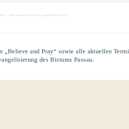
aufe – BnP-Impuls über den geistlichen Kampf
en „Believe and Pray“ sowie alle aktuellen Term
vangelisierung des Bistums Passau.