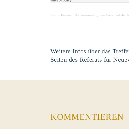
Bistum Passau
·
Die Verwundung, der Böse und die T
Weitere Infos über das Treff
Seiten des Referats für Neue
KOMMENTIEREN