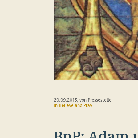
20.09.2015
, von Pressestelle
In
Believe and Pray
BnP: Adam 