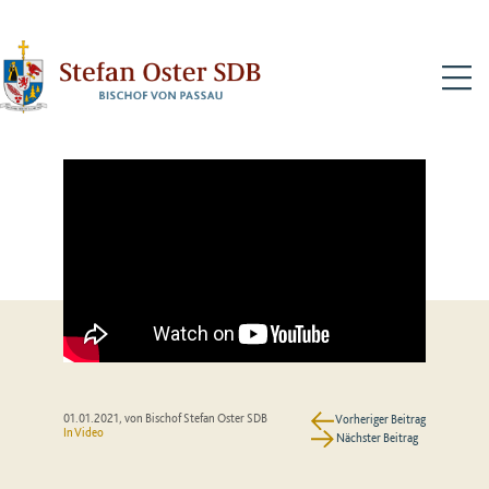
N
01.01.2021
, von Bischof Stefan Oster SDB
Vorheriger Beitrag
In Video
Nächster Beitrag