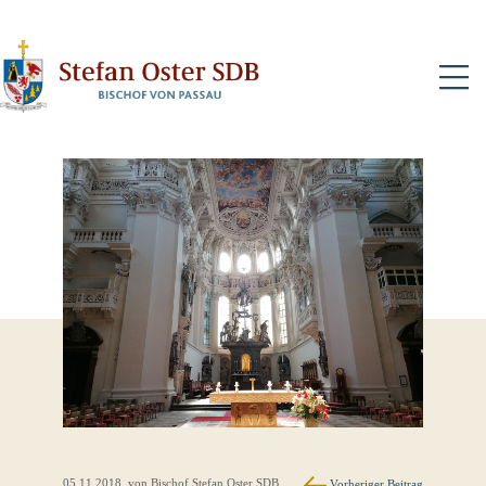
N
05.11.2018
, von Bischof Stefan Oster SDB
Vorheriger Beitrag