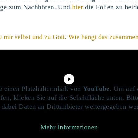
träge zum Nachhören. Und
hier
die Folien zu beid
u mir selbst und zu Gott. Wie hängt das zusamme
e einen Platzhalterinhalt von
YouTube
. Um auf 
fen, klicken Sie auf die Schaltfläche unten. Bit
 dabei Daten an Drittanbieter weitergegeben we
Mehr Informationen