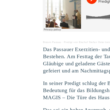
Bistum Passau
·
Predigt von Bischof Stefan Oster be
Das Passauer Exerzitien- und
Bestehen. Am Festtag der Tau
Gläubige und geladene Gäste 
gefeiert und am Nachmittag
In seiner Predigt schlug der
Bedeutung für das Bildungsh
MAGIS – Die Türe des Hauses
Das sei ein hoher Anspruch, 