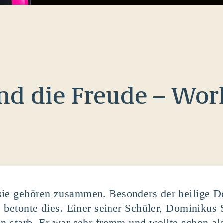
nd die Freude – Wo
sie gehören zusammen. Besonders der heilige D
, betonte dies. Einer seiner Schüler, Dominikus 
en starb. Er war sehr fromm und wollte schon als