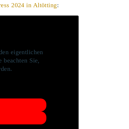
ess 2024 in Altötting
:
den eigentlichen
te beachten Sie,
rden.