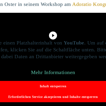
an Oster in seinem Workshop am
Adoratio Kongr
e einen Platzhalterinhalt von
YouTube
. Um auf 
fen, klicken Sie auf die Schaltfläche unten. Bit
 dabei Daten an Drittanbieter weitergegeben we
Mehr Informationen
Inhalt entsperren
Erforderlichen Service akzeptieren und Inhalte entsperren