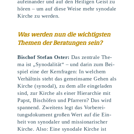
auf­ein­an­der und auf den Hei­li­gen Geist zu
hören – um auf die­se Wei­se mehr syn­oda­le
Kir­che zu werden.
Was wer­den nun die wich­tigs­ten
The­men der Bera­tun­gen sein?
Bischof Ste­fan Oster:
Das zen­tra­le The­
ma ist ​
„
Syn­oda­li­tät“ – und dar­in zum Bei­
spiel eine der Kern­fra­gen: In wel­chem
Ver­hält­nis steht das gemein­sa­me Gehen als
Kir­che (syn­odal), zu dem alle ein­ge­la­den
sind, zur Kir­che als einer Hier­ar­chie mit
Papst, Bischö­fen und Pfar­rern? Das wird
span­nend. Zwei­tens legt das Vor­be­rei­
tungs­do­ku­ment gro­ßen Wert auf die Ein­
heit von syn­oda­ler und mis­sio­na­ri­scher
Kir­che. Also: Eine syn­oda­le Kir­che ist