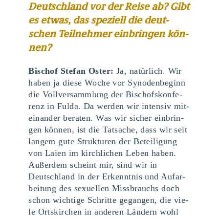
Deutsch­land vor der Rei­se ab? Gibt
es etwas, das spe­zi­ell die deut­
schen Teil­neh­mer ein­brin­gen kön­
nen?
Bischof Ste­fan Oster:
Ja, natür­lich. Wir
haben ja die­se Woche vor Syn­oden­be­ginn
die Voll­ver­samm­lung der Bischofs­kon­fe­
renz in Ful­da. Da wer­den wir inten­siv mit­
ein­an­der bera­ten. Was wir sicher ein­brin­
gen kön­nen, ist die Tat­sa­che, dass wir seit
lan­gem gute Struk­tu­ren der Betei­li­gung
von Lai­en im kirch­li­chen Leben haben.
Außer­dem scheint mir, sind wir in
Deutsch­land in der Erkennt­nis und Auf­ar­
bei­tung des sexu­el­len Miss­brauchs doch
schon wich­ti­ge Schrit­te gegan­gen, die vie­
le Orts­kir­chen in ande­ren Län­dern wohl