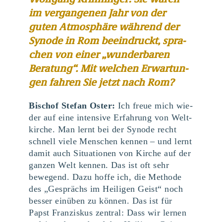
im ver­gan­ge­nen Jahr von der
guten Atmo­sphä­re wäh­rend der
Syn­ode in Rom beein­druckt, spra­
chen von einer ​
„
wun­der­ba­ren
Bera­tung“. Mit wel­chen Erwar­tun­
gen fah­ren Sie jetzt nach Rom?
Bischof Ste­fan Oster:
Ich freue mich wie­
der auf eine inten­si­ve Erfah­rung von Welt­
kir­che. Man lernt bei der Syn­ode recht
schnell vie­le Men­schen ken­nen – und lernt
damit auch Situa­tio­nen von Kir­che auf der
gan­zen Welt ken­nen. Das ist oft sehr
bewe­gend. Dazu hof­fe ich, die Metho­de
des ​
„
Gesprächs im Hei­li­gen Geist“ noch
bes­ser ein­üben zu kön­nen. Das ist für
Papst Fran­zis­kus zen­tral: Dass wir ler­nen