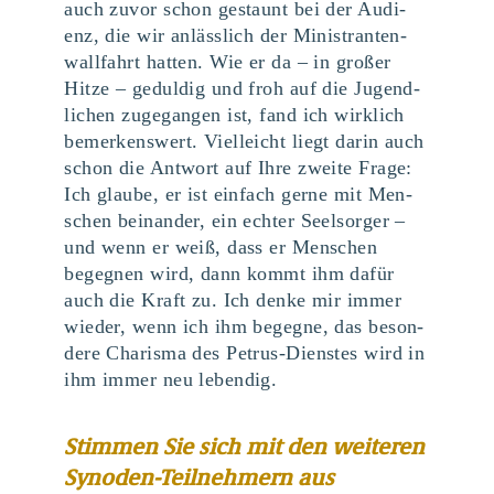
auch zuvor schon gestaunt bei der Audi­
enz, die wir anläss­lich der Minis­tran­ten­
wall­fahrt hat­ten. Wie er da – in gro­ßer
Hit­ze – gedul­dig und froh auf die Jugend­
li­chen zuge­gan­gen ist, fand ich wirk­lich
bemer­kens­wert. Viel­leicht liegt dar­in auch
schon die Ant­wort auf Ihre zwei­te Fra­ge:
Ich glau­be, er ist ein­fach ger­ne mit Men­
schen bein­an­der, ein ech­ter Seel­sor­ger –
und wenn er weiß, dass er Men­schen
begeg­nen wird, dann kommt ihm dafür
auch die Kraft zu. Ich den­ke mir immer
wie­der, wenn ich ihm begeg­ne, das beson­
de­re Cha­ris­ma des Petrus-Diens­tes wird in
ihm immer neu lebendig.
S
tim­men Sie sich mit den wei­te­ren
Syn­oden-Teil­neh­mern aus