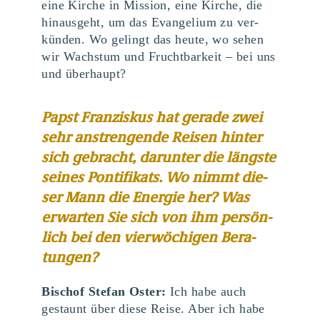
eine Kir­che in Mis­si­on, eine Kir­che, die
hin­aus­geht, um das Evan­ge­li­um zu ver­
kün­den. Wo gelingt das heu­te, wo sehen
wir Wachs­tum und Frucht­bar­keit – bei uns
und überhaupt?
Papst Fran­zis­kus hat gera­de zwei
sehr anstren­gen­de Rei­sen hin­ter
sich gebracht, dar­un­ter die längs­te
sei­nes Pon­ti­fi­kats. Wo nimmt die­
ser Mann die Ener­gie her? Was
erwar­ten Sie sich von ihm per­sön­
lich bei den vier­wö­chi­gen Bera­
tun­gen?
Bischof Ste­fan Oster:
Ich habe auch
gestaunt über die­se Rei­se. Aber ich habe