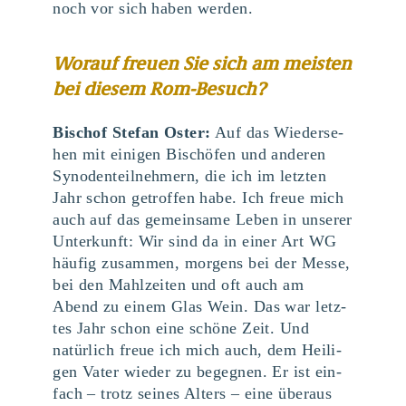
noch vor sich haben werden.
Wor­auf freu­en Sie sich am meis­ten
bei die­sem Rom-Besuch?
Bischof Ste­fan Oster:
Auf das Wie­der­se­
hen mit eini­gen Bischö­fen und ande­ren
Syn­oden­teil­neh­mern, die ich im letz­ten
Jahr schon getrof­fen habe. Ich freue mich
auch auf das gemein­sa­me Leben in unse­rer
Unter­kunft: Wir sind da in einer Art
WG
häu­fig zusam­men, mor­gens bei der Mes­se,
bei den Mahl­zei­ten und oft auch am
Abend zu einem Glas Wein. Das war letz­
tes Jahr schon eine schö­ne Zeit. Und
natür­lich freue ich mich auch, dem Hei­li­
gen Vater wie­der zu begeg­nen. Er ist ein­
fach – trotz sei­nes Alters – eine über­aus