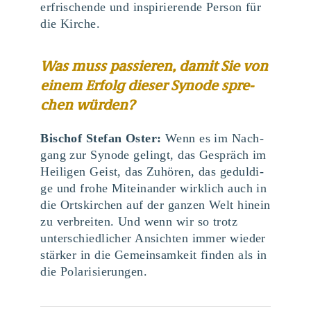
erfri­schen­de und inspi­rie­ren­de Per­son für
die Kirche.
Was muss pas­sie­ren, damit Sie von
einem Erfolg die­ser Syn­ode spre­
chen wür­den?
Bischof Ste­fan Oster:
Wenn es im Nach­
gang zur Syn­ode gelingt, das Gespräch im
Hei­li­gen Geist, das Zuhö­ren, das gedul­di­
ge und fro­he Mit­ein­an­der wirk­lich auch in
die Orts­kir­chen auf der gan­zen Welt hin­ein
zu ver­brei­ten. Und wenn wir so trotz
unter­schied­li­cher Ansich­ten immer wie­der
stär­ker in die Gemein­sam­keit fin­den als in
die Polarisierungen.