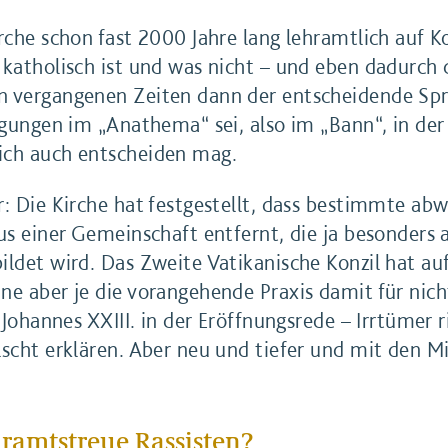
rche schon fast 2000 Jahre lang lehramtlich auf K
 katholisch ist und was nicht – und eben dadurch
n vergangenen Zeiten dann der entscheidende Spr
eugungen im „Anathema“ sei, also im „Bann“, in d
ich auch entscheiden mag.
r: Die Kirche hat festgestellt, dass bestimmte 
aus einer Gemeinschaft entfernt, die ja besonder
ildet wird. Das Zweite Vatikanische Konzil hat a
ne aber je die vorangehende Praxis damit für nicht
 Johannes XXIII. in der Eröffnungsrede – Irrtümer r
lscht erklären. Aber neu und tiefer und mit den M
hramtstreue Rassisten?