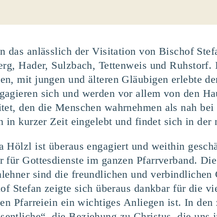
n das anlässlich der Visitation von Bischof Ste
erg, Hader, Sulzbach, Tettenweis und Ruhstorf.
n, mit jungen und älteren Gläubigen erlebte der
gagieren sich und werden vor allem von den Ha
itet, den die Menschen wahrnehmen als nah bei 
h in kurzer Zeit eingelebt und findet sich in de
Hölzl ist überaus engagiert und weithin geschät
 für Gottesdienste im ganzen Pfarrverband. Die
ehner sind die freundlichen und verbindlichen 
of Stefan zeigte sich überaus dankbar für die v
en Pfarreiein ein wichtiges Anliegen ist. In de
entliche“, die Beziehung zu Christus, die uns 