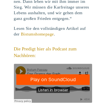
nen. Dann leben wir mit ihm immer im
Sieg. Wir müs­sen die Kar­frei­ta­ge unse­res
Lebens aus­hal­ten, und wir gehen dem
ganz gro­ßen Frie­den ent­ge­gen.“
Lesen Sie den vollständigen Artikel auf
der
Bistumshomepage
.
Die Predigt hier als Podcast zum
Nachhören: