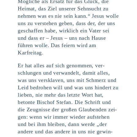
Mögliche als Ersatz für das Glück, die
Heimat, das Ziel unserer Sehnsucht zu
nehmen was es nie sein kann.“ Jesus wolle
uns zu verstehen geben, dass der, der uns
geschaffen habe, wirklich ein Vater sei
und dass er – Jesus – uns nach Hause
führen wolle. Das feiern wird am
Karfreitag.
Er hat alles auf sich genom­men, ver­
schlun­gen und ver­wan­delt, damit alles,
was uns ver­skla­ven, uns mit Schmerz und
Leid bedro­hen will und was uns hin­dert zu
lie­ben, nie mehr das letz­te Wort hat,
beton­te Bischof Ste­fan. Die Schrift und
die Zeug­nis­se der gro­ßen Glau­ben­den zei­
gen: wenn wir immer wie­der auf­ste­hen
und bei ihm blei­ben, dann wer­de ​
„
der
ande­re und das ande­re in uns nie gewin­