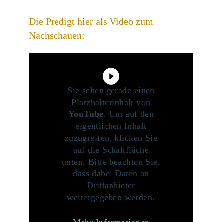
Die Predigt hier als Video zum
Nachschauen:
Sie sehen gerade einen
Platzhalterinhalt von
YouTube
. Um auf den
eigentlichen Inhalt
zuzugreifen, klicken Sie
auf die Schaltfläche
unten. Bitte beachten Sie,
dass dabei Daten an
Drittanbieter
weitergegeben werden.