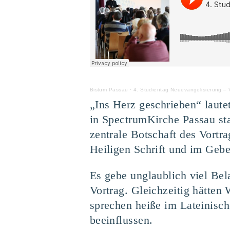
Bistum Passau
·
4. Studientag Neuevangelisierung – 
„Ins Herz geschrieben“ laute
in SpectrumKirche Passau st
zentrale Botschaft des Vortr
Heiligen Schrift und im Gebe
Es gebe unglaublich viel Bel
Vortrag. Gleichzeitig hätten
sprechen heiße im Lateinisc
beeinflussen.