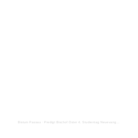
sein? Die Predigt von Bischof Stefan Oster
bei der abschließenden Heiligen Messe am
Studientag für Neuevangelisierung 2020 in
SpectrumKirche auf dem Passauer
Mariahilfberg.
Hier der Link zur Predigt des Bischofs
zum Nachhören oder Downloaden.
Bistum Passau
·
Predigt Bischof Oster 4. Studientag Neuevangelisierung
„Ihr seid das Salz der Erde, ihr seid das
Licht der Welt“, zitierte Bischof Stefan