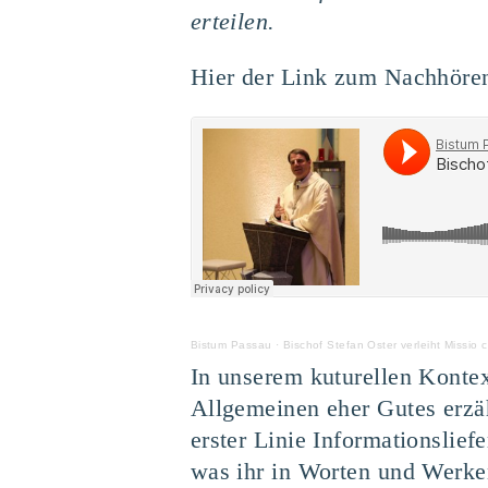
erteilen.
Hier der Link zum Nachhören 
Bistum Passau
·
Bischof Stefan Oster verleiht Missio 
In unserem kuturellen Konte
Allgemeinen eher Gutes erzäh
erster Linie Informationslief
was ihr in Worten und Werken