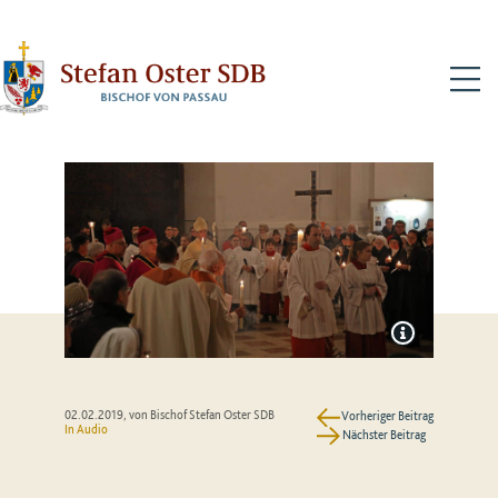
N
02.02.2019
, von Bischof Stefan Oster SDB
Vorheriger Beitrag
In Audio
Nächster Beitrag