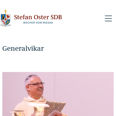
N
Generalvikar