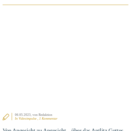
BEITRAG ANSEHEN
06.05.2023
, von Redaktion
In
Videoimpulse
, 1 Kommentar
Von Angesicht zu Angesicht – über das Antlitz Gottes.