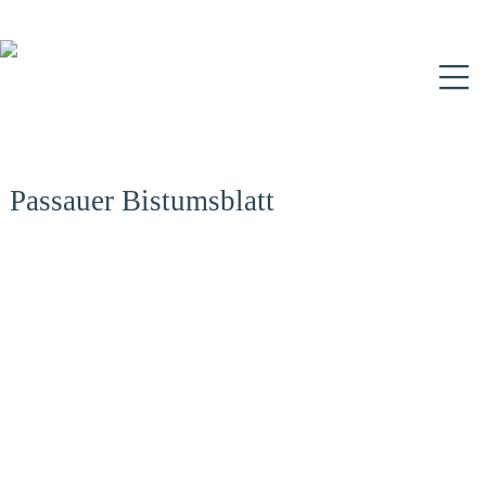
N
Passauer Bistumsblatt