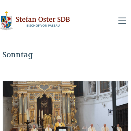
N
Sonntag