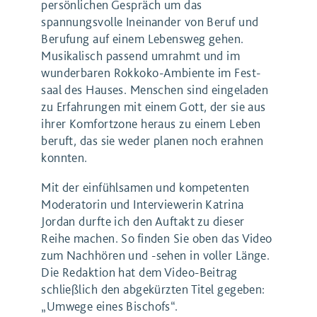
persönlichen Gespräch um das
spannungsvolle Ineinander von Beruf und
Berufung auf einem Lebensweg gehen.
Musi­ka­lisch passend umrahmt und im
wunderbaren Rok­ko­ko-Ambi­en­te im Fest­
saal des Hauses. Menschen sind eingeladen
zu Erfahrungen mit einem Gott, der sie aus
ihrer Kom­fort­zo­ne her­aus zu einem Leben
beruft, das sie weder pla­nen noch erah­nen
konnten.
Mit der einfühlsamen und kompetenten
Moderatorin und Interviewerin Katrina
Jordan durfte ich den Auftakt zu dieser
Reihe machen. So finden Sie oben das Video
zum Nachhören und -sehen in voller Länge.
Die Redaktion hat dem Video-Beitrag
schließlich den abgekürzten Titel gegeben:
„Umwege eines Bischofs“.