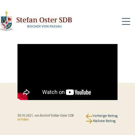
N
30.10.2021
, von Bischof Stefan Oster SDB
Vorheriger Beitrag
In Video
Nächster Beitrag