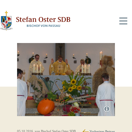
N
05.10.2016
, von Bischof Stefan Oster SDB
Vorheriger Beitrag