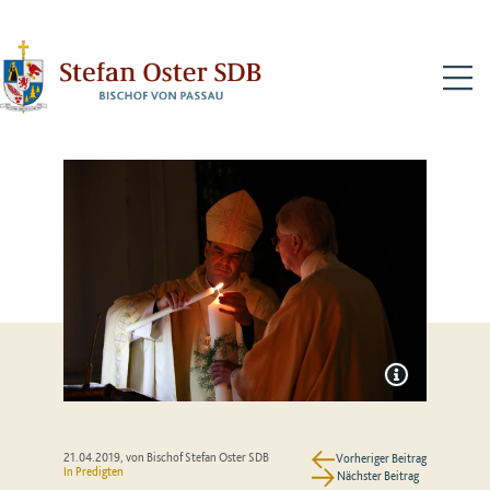
N
21.04.2019
, von Bischof Stefan Oster SDB
Vorheriger Beitrag
In
Predigten
Nächster Beitrag