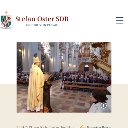
N
21.04.2019
, von Bischof Stefan Oster SDB
Vorheriger Beitrag